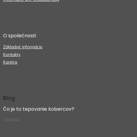
s
u
O společnosti
Základné informácie
Kontakty
Kariéra
Blog
Čo je to tepovanie kobercov?
23.6.2022