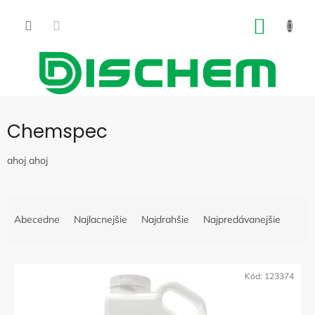
Prejsť
na
NÁKU
obsah
KOŠÍK
Chemspec
ahoj ahoj
R
a
Abecedne
Najlacnejšie
Najdrahšie
Najpredávanejšie
d
e
V
n
ý
i
Kód:
123374
p
e
i
p