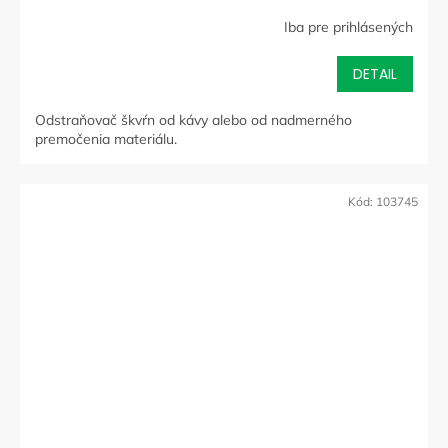
od nadmerného premočenia materiálu
Iba pre prihlásených
DETAIL
Odstraňovač škvŕn od kávy alebo od nadmerného
premočenia materiálu.
Kód:
103745