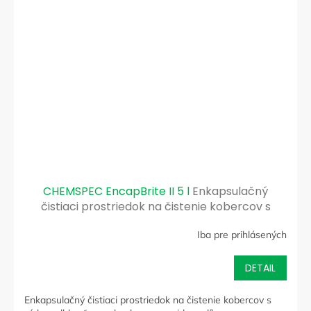
CHEMSPEC EncapBrite II 5 l
Enkapsulačný
čistiaci prostriedok na čistenie kobercov s
nízkou vlhkosťou s obsahom peroxidu vodíku
Iba pre prihlásených
DETAIL
Enkapsulačný čistiaci prostriedok na čistenie kobercov s