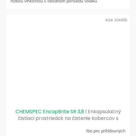
nízkou vlhkosťou s obsahom peroxidu vodíku.
Kód:
104406
CHEMSPEC EncapBrite SR 3,8 l
Enkapsulačný
čistiaci prostriedok na čistenie kobercov s
nízkou vlhkosťou s obsahom účinné zložky
Iba pre prihlásených
spomaľujúce opätovné znečistenia