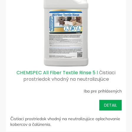
s
r
p
o
r
d
o
u
d
k
u
t
k
o
t
v
o
v
CHEMSPEC All Fiber Textile Rinse 5 l
Čistiaci
prostriedok vhodný na neutralizujúce
oplachovanie kobercov a čalúnenia
Iba pre prihlásených
DETAIL
Čistiaci prostriedok vhodný na neutralizujúce oplachovanie
kobercov a čalúnenia.