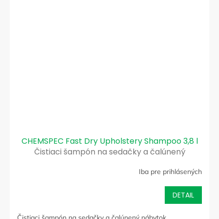
CHEMSPEC Fast Dry Upholstery Shampoo 3,8 l
Čistiaci šampón na sedačky a čalúnený
nábytok
Iba pre prihlásených
DETAIL
Čistiaci šampón na sedačky a čalúnený nábytok.