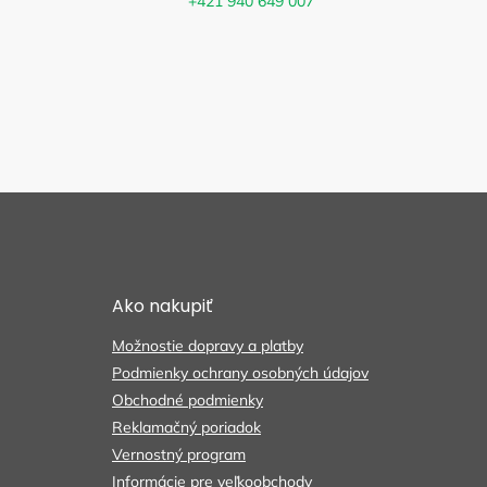
+421 940 649 007
Z
á
p
ä
t
Ako nakupiť
i
e
Možnostie dopravy a platby
Podmienky ochrany osobných údajov
Obchodné podmienky
Reklamačný poriadok
Vernostný program
Informácie pre veľkoobchody