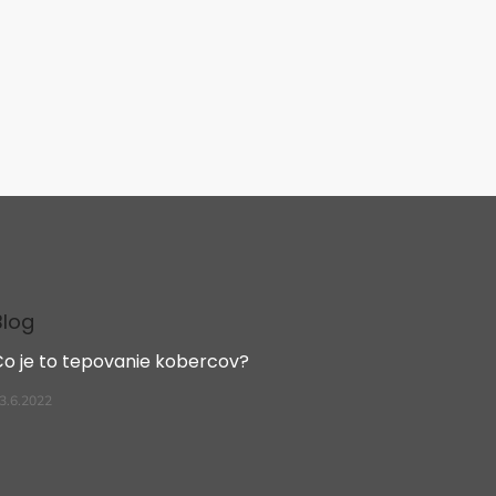
Blog
Čo je to tepovanie kobercov?
3.6.2022