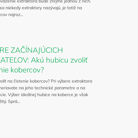
váženie extraktora bude zrejme jednou z nich.
sa niekedy extraktory nazývajú, je totiž na
cov najroz...
RE ZAČÍNAJÚCICH
TEĽOV: Akú hubicu zvoliť
nie kobercov?
oliť na čistenie kobercov? Pri výbere extraktora
meriavate na jeho technické parametre a na
cie. Výber ideálnej hubice na koberce je však
tý. Sprá...