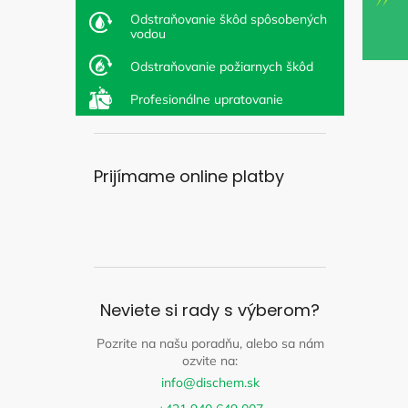
l
l
Odstraňovanie škôd spôsobených
á
vodou
n
k
Odstraňovanie požiarnych škôd
o
Profesionálne upratovanie
v
Prijímame online platby
Neviete si rady s výberom?
Pozrite na našu poradňu, alebo sa nám
ozvite na:
info@dischem.sk