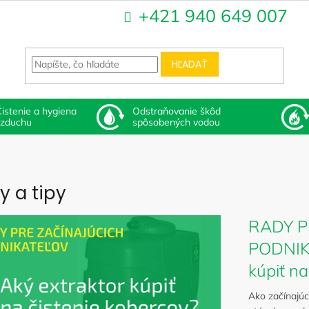
+421 940 649 007
HĽADAŤ
istenie a hygiena
Odstraňovanie škôd
vzduchu
spôsobených vodou
y a tipy
RADY P
PODNIKA
kúpiť na
Ako začínajúci