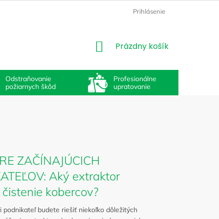
Prihlásenie
NÁKUPNÝ
Prázdny košík
KOŠÍK
Odstraňovanie
Profesionálne
požiarnych škôd
upratovanie
RE ZAČÍNAJÚCICH
TEĽOV: Aký extraktor
 čistenie kobercov?
 podnikateľ budete riešiť niekoľko dôležitých