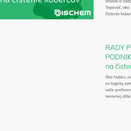
otázok a zado
Tepovač, ako 
čistenie kober
RADY P
PODNIKA
na čiste
Akú hubicu zv
sa logicky za
vaše preferen
nemenej dôleži