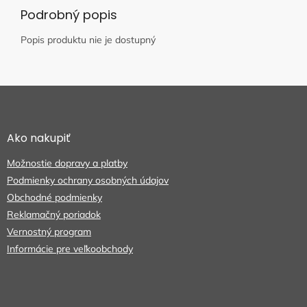
Podrobný popis
Popis produktu nie je dostupný
Z
á
p
ä
Ako nakupiť
t
Možnostie dopravy a platby
i
e
Podmienky ochrany osobných údajov
Obchodné podmienky
Reklamačný poriadok
Vernostný program
Informácie pre veľkoobchody