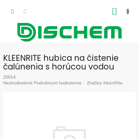
Prejsť
na
NÁKU
obsah
KOŠÍK
KLEENRITE hubica na čistenie
čalúnenia s horúcou vodou
20014
Priemerné
Neohodnotené
Podrobnosti hodnotenia
Značka:
KleenRite
hodnotenie
produktu
je
0,0
z
5
hviezdičiek.