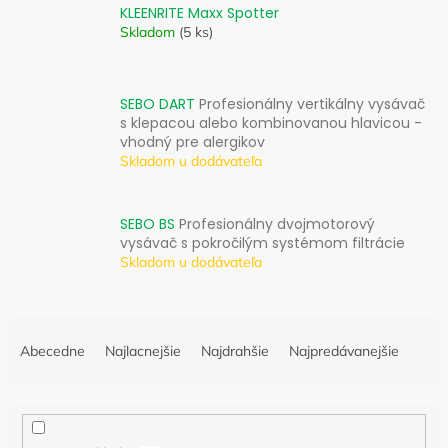
KLEENRITE Maxx Spotter
Skladom
(5 ks)
SEBO DART
Profesionálny vertikálny vysávač
s klepacou alebo kombinovanou hlavicou -
vhodný pre alergikov
Skladom u dodávateľa
SEBO BS
Profesionálny dvojmotorový
vysávač s pokročilým systémom filtrácie
Skladom u dodávateľa
R
a
Abecedne
Najlacnejšie
Najdrahšie
Najpredávanejšie
d
e
n
i