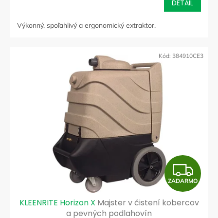
DETAIL
M
Výkonný, spoľahlivý a ergonomický extraktor.
O
Kód:
384910CE3
Z
ZADARMO
A
KLEENRITE Horizon X
Majster v čistení kobercov
D
a pevných podlahovín