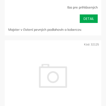
A
Iba pre prihlásených
R
DETAIL
M
Majster v čistení pevných podlahovín a kobercov.
O
Kód:
32125