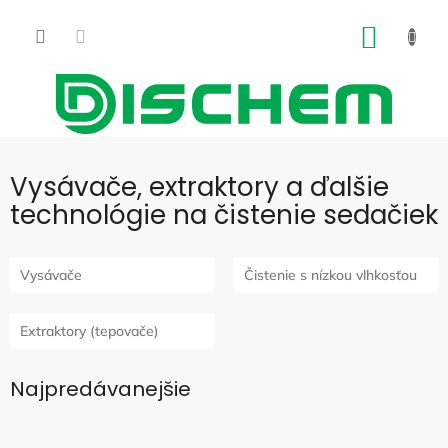
Prejsť
na
NÁKU
obsah
KOŠÍK
Vysávače, extraktory a ďalšie
technológie na čistenie sedačiek
Vysávače
Čistenie s nízkou vlhkosťou
Extraktory (tepovače)
Najpredávanejšie