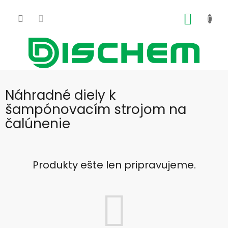
Prejsť
na
NÁKU
obsah
KOŠÍK
Náhradné diely k
šampónovacím strojom na
čalúnenie
Produkty ešte len pripravujeme.