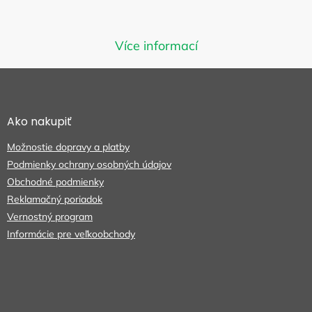
Môžete sa ale pozrieť na ostatné
Více informací
kategórie.
Z
á
p
SPÄŤ DO OBCHODU
ä
Ako nakupiť
t
Možnostie dopravy a platby
i
e
Podmienky ochrany osobných údajov
Obchodné podmienky
Reklamačný poriadok
Vernostný program
Informácie pre veľkoobchody