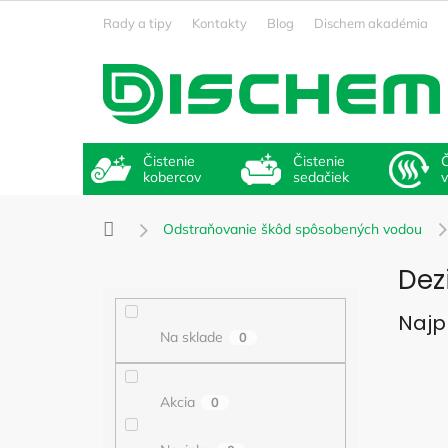
Prejsť
Rady a tipy
Kontakty
Blog
Dischem akadémia
na
obsah
Čistenie
Čistenie
Č
kobercov
sedačiek
Domov
Odstraňovanie škôd spôsobených vodou
B
Dez
o
č
Najp
n
Na sklade
0
ý
p
a
Akcia
0
n
e