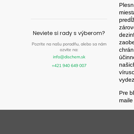
Plesn
miest
predĺ
zárov
Neviete si rady s výberom?
dezin
zaobe
Pozrite na našu poradňu, alebo sa nám
chrán
ozvite na:
info@dischem.sk
účinn
našic
+421 940 649 007
vírus
vydez
Pre b
mail
Z
á
p
ä