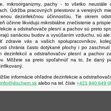
k
e, mikroorganizmy, pachy - to všetko neustále 
y
ach. Údržba pracovných priestorov a verejných mies
v
ženou dezinfekčnou účinnosťou. Tie okrem odst
ý
eň účinne likvidujú mikrobiálne znečistenie a prisp
p
i
fekcie a odstraňovače plesní a pachov sú preto sprá
s
rajú sanáciou budov a vysúšaním vzduchu, sú ale 
u
iť zdravie vás a vašich spolupracovníkov, kole
osti chránia často dotýkané plochy i po zaschnutí
h dezinfekcií a odstraňovačov plesní a pachov za
ov. Môžete sa preto spoľahnúť na to, že daný po
infikovaný.
ližšie informácie ohľadne dezinfekcie a odstraňovač
e
info@dischem.sk
alebo na tel. čísle
+421 940 649 0