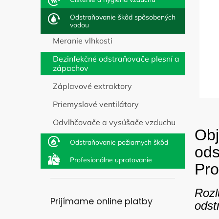
t
v
o
Odstraňovanie škôd spôsobených
v
vodou
Meranie vlhkosti
Dezinfekčné odstraňovače plesní a
zápachov
Záplavové extraktory
Priemyslové ventilátory
Odvlhčovače a vysúšače vzduchu
Obj
Odstraňovanie požiarnych škôd
ods
Profesionálne upratovanie
Pr
Roz
Prijímame online platby
odst