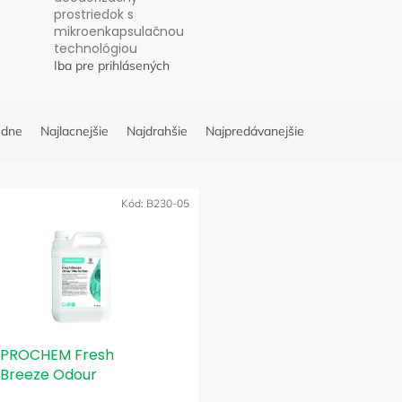
prostriedok s
mikroenkapsulačnou
technológiou
Iba pre prihlásených
edne
Najlacnejšie
Najdrahšie
Najpredávanejšie
Kód:
B230-05
PROCHEM Fresh
Breeze Odour
Neutraliser 5 l