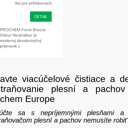
Iba pre prihlásených
Koncentrovaný
deodorizačný
prostriedok s
DETAIL
mikroenkapsulačnou
technológiou
PROCHEM Fresh Breeze
Odour Neutraliser je
moderný deodorizačný
prípravok s
mikroenkapsulačným
účinkom na neutralizáciu
pachov z kobercov, textílií a
O
tvrdých povrchov.
v
Neobsahuje...
avte viacúčelové čistiace a d
l
á
traňovanie plesní a pachov 
d
a
ochem Europe
c
i
e
lúčte sa s nepríjemnými plesňami a 
p
raňovačom plesní a pachov nemusíte robi
r
v