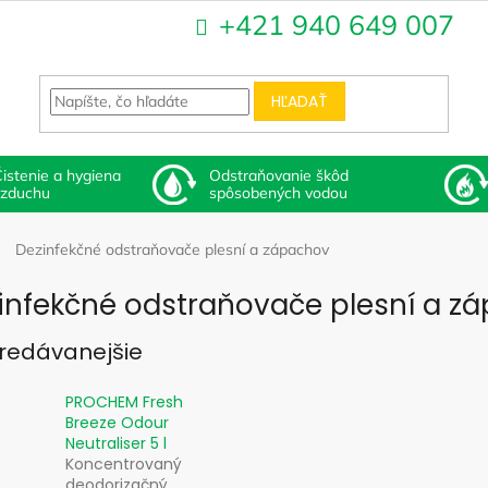
+421 940 649 007
HĽADAŤ
istenie a hygiena
Odstraňovanie škôd
vzduchu
spôsobených vodou
Dezinfekčné odstraňovače plesní a zápachov
infekčné odstraňovače plesní a z
redávanejšie
PROCHEM Fresh
Breeze Odour
Neutraliser 5 l
Koncentrovaný
deodorizačný