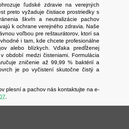
ohrozuje ľudské zdravie na verejných
t preto vyžaduje čistiace prostriedky s
ránenia škvŕn a neutralizácie pachov
ievajú k ochrane verejného zdravia. Naše
vnou voľbou pre reštaurátorov, ktorí sa
vhodné i tam, kde chcete profesionálne
gov alebo blízkych. Vďaka predĺženej
 v období medzi čisteniami. Formulácia
ručuje zničenie až 99,99 % baktérií a
vrch je po vyčistení skutočne čistý a
ov plesní a pachov nás kontaktujte na e-
07
.