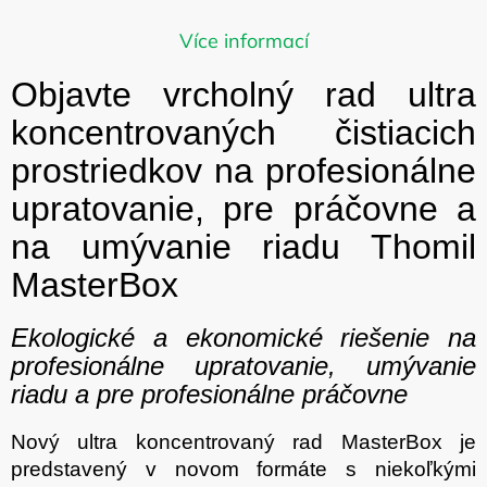
Môžete sa ale pozrieť na ostatné
Více informací
kategórie.
Objavte vrcholný rad ultra
koncentrovaných čistiacich
SPÄŤ DO OBCHODU
prostriedkov na profesionálne
upratovanie, pre práčovne a
na umývanie riadu Thomil
MasterBox
Ekologické a ekonomické riešenie na
profesionálne upratovanie, umývanie
riadu a pre profesionálne práčovne
Nový ultra koncentrovaný rad MasterBox je
predstavený v novom formáte s niekoľkými