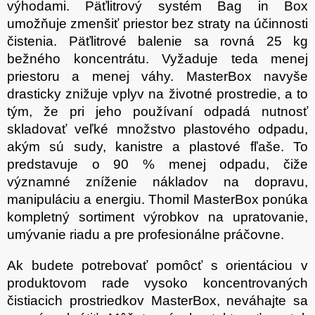
výhodami. Päťlitrový systém Bag in Box
umožňuje zmenšiť priestor bez straty na účinnosti
čistenia. Päťlitrové balenie sa rovná 25 kg
bežného koncentrátu. Vyžaduje teda menej
priestoru a menej váhy. MasterBox navyše
drasticky znižuje vplyv na životné prostredie, a to
tým, že pri jeho používaní odpadá nutnosť
skladovať veľké množstvo plastového odpadu,
akým sú sudy, kanistre a plastové fľaše. To
predstavuje o 90 % menej odpadu, čiže
významné zníženie nákladov na dopravu,
manipuláciu a energiu. Thomil MasterBox ponúka
kompletný sortiment výrobkov na upratovanie,
umývanie riadu a pre profesionálne práčovne.
Ak budete potrebovať pomôcť s orientáciou v
produktovom rade vysoko koncentrovaných
čistiacich prostriedkov MasterBox, neváhajte sa