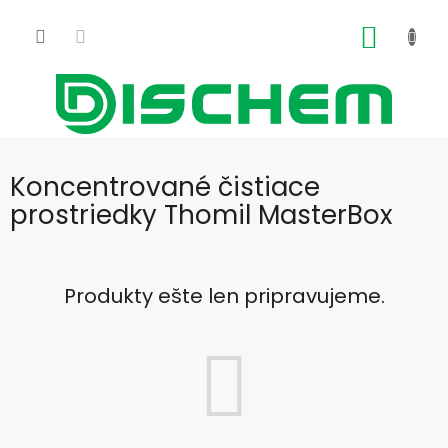
Prejsť
na
NÁKU
obsah
KOŠÍK
Koncentrované čistiace
prostriedky Thomil MasterBox
Produkty ešte len pripravujeme.