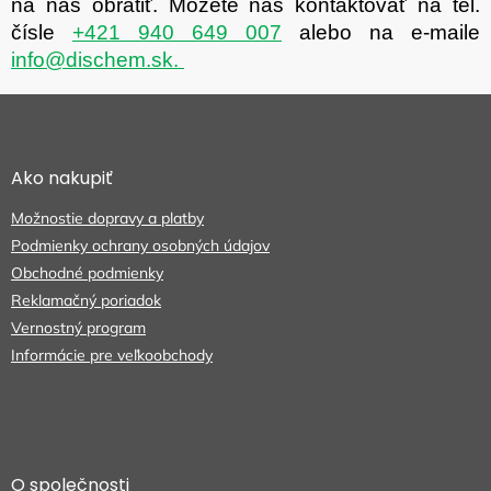
na nás obrátiť. Môžete nás kontaktovať na tel.
čísle
+421 940 649 007
alebo na e-maile
info@dischem.sk.
Z
á
p
ä
Ako nakupiť
t
Možnostie dopravy a platby
i
e
Podmienky ochrany osobných údajov
Obchodné podmienky
Reklamačný poriadok
Vernostný program
Informácie pre veľkoobchody
O společnosti