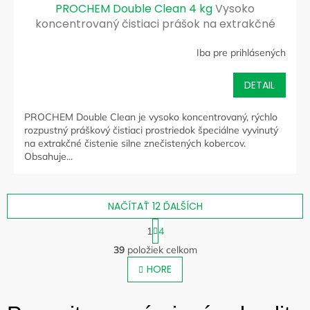
PROCHEM Double Clean 4 kg
Vysoko
koncentrovaný čistiaci prášok na extrakčné
čistenie silne znečistených kobercov
Iba pre prihlásených
DETAIL
PROCHEM Double Clean je vysoko koncentrovaný, rýchlo
rozpustný práškový čistiaci prostriedok špeciálne vyvinutý
na extrakčné čistenie silne znečistených kobercov.
Obsahuje...
NAČÍTAŤ 12 ĎALŠÍCH
S
1
4
t
O
r
39
položiek celkom
v
á
l
HORE
n
á
k
o
d
v
a