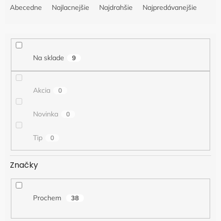
a
Abecedne
Najlacnejšie
Najdrahšie
Najpredávanejšie
d
e
n
i
Na sklade
9
e
p
r
Akcia
0
o
d
u
Novinka
0
k
t
Tip
0
o
v
Značky
Prochem
38