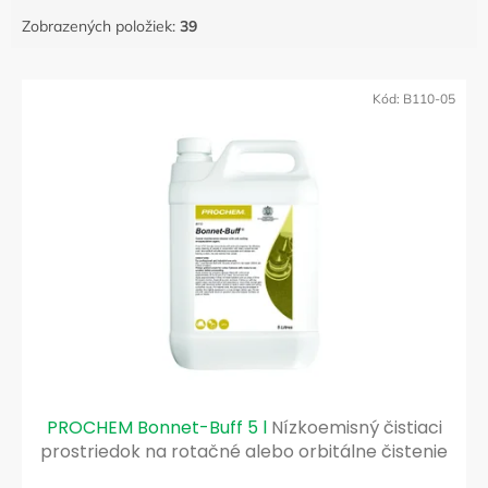
Zobrazených položiek:
39
V
ý
Kód:
B110-05
p
i
s
p
r
o
d
u
k
t
o
v
PROCHEM Bonnet-Buff 5 l
Nízkoemisný čistiaci
prostriedok na rotačné alebo orbitálne čistenie
kobercov