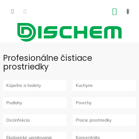
Prejsť
na
NÁKU
obsah
KOŠÍK
Profesionálne čistiace
prostriedky
Kúpeľne a toalety
Kuchyne
Podlahy
Povrchy
Dezinfekcia
Pracie prostriedky
Ekologické upratovanie
Koncentráty