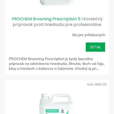
PROCHEM Browning Prescription 5 l
Korekčný
prípravok proti hnednutiu pre profesionálne
čistenie kobercov
Iba pre prihlásených
DETAIL
PROCHEM Browning Prescription je kyslý špeciálny
prípravok na odstránenie hnednutia, žltnutia, škvŕn od čaju,
kávy a trieslovín z kobercov a čalúnenia. Vhodný aj pri...
Kód:
S800-05