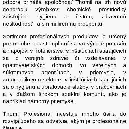
odbore prináša spoločnosť Thomil na trh novú
generáciu výrobkov: chemické prostriedky
zaisťujúce hygienu a čistotu, zdravotnú
neškodnosť - a s nimi firemnú prosperitu.
Sortiment profesionálnych produktov je určený
pre mnohé oblasti: uplatní sa vo výrobe potravín
a nápojov, v hotelierstve, v inštitúciách starajúcich
sa o verejné zdravie či vzdelávanie, v
opatrovateľských domoch, vo verejných a
súkromných agentúrach, v priemysle, v
automobilovom sektore, v inštitúciách starajúcich
sa o hygienu a upratovacie služby, v práčovniach
a v ďalšom širokom spektre komunít, ako je
napríklad námorný priemysel.
Thomil Profesional investuje mnoho úsilia do
rozvíjajúceho sa odvetvia, akým je profesionálne
čistenie,