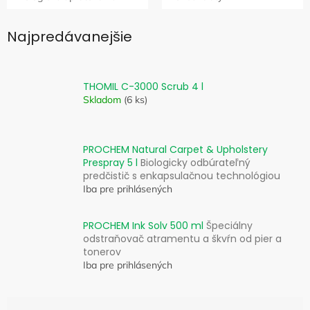
Najpredávanejšie
THOMIL C-3000 Scrub 4 l
Skladom
(6 ks)
PROCHEM Natural Carpet & Upholstery
Prespray 5 l
Biologicky odbúrateľný
predčistič s enkapsulačnou technológiou
Iba pre prihlásených
PROCHEM Ink Solv 500 ml
Špeciálny
odstraňovač atramentu a škvŕn od pier a
tonerov
Iba pre prihlásených
R