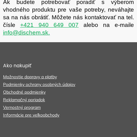
Ak budete potrebovať poradiť s výberom
vhodného produktu pre vaše potreby, neváhajte
sa na nás obrátiť. Môžete nás kontaktovať na tel.
čísle
+421 940 649 007
alebo na e-maile
info@dischem.sk.
Z
á
p
ä
Ako nakupiť
t
Možnostie dopravy a platby
i
e
Podmienky ochrany osobných údajov
Obchodné podmienky
Reklamačný poriadok
Vernostný program
Informácie pre veľkoobchody