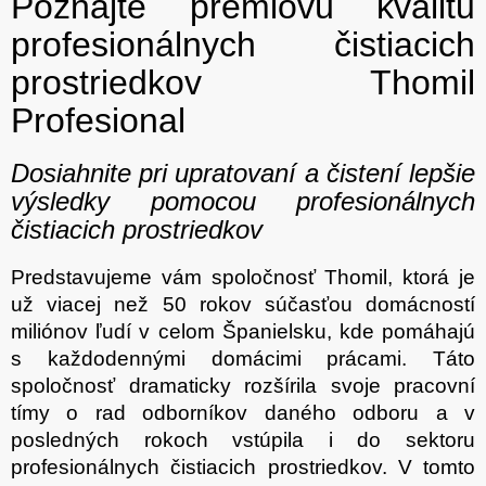
Poznajte prémiovú kvalitu
a
c
n
profesionálnych čistiacich
i
i
e
e
prostriedkov Thomil
p
r
Profesional
v
k
y
Dosiahnite pri upratovaní a čistení lepšie
v
výsledky pomocou profesionálnych
ý
p
čistiacich prostriedkov
i
s
Predstavujeme vám spoločnosť Thomil, ktorá je
u
už viacej než 50 rokov súčasťou domácností
miliónov ľudí v celom Španielsku, kde pomáhajú
s každodennými domácimi prácami. Táto
spoločnosť dramaticky rozšírila svoje pracovní
tímy o rad odborníkov daného odboru a v
posledných rokoch vstúpila i do sektoru
profesionálnych čistiacich prostriedkov. V tomto