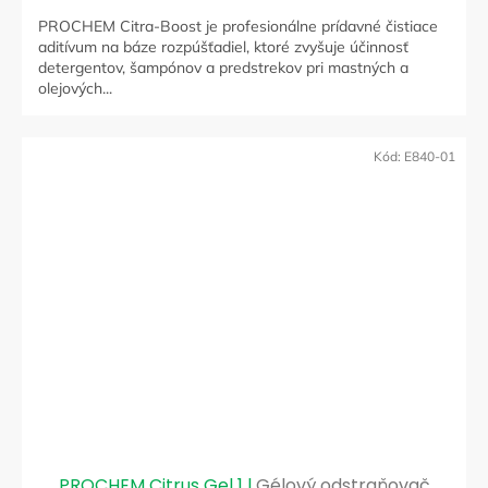
PROCHEM Citra-Boost je profesionálne prídavné čistiace
aditívum na báze rozpúšťadiel, ktoré zvyšuje účinnosť
detergentov, šampónov a predstrekov pri mastných a
olejových...
Kód:
E840-01
PROCHEM Citrus Gel 1 l
Gélový odstraňovač