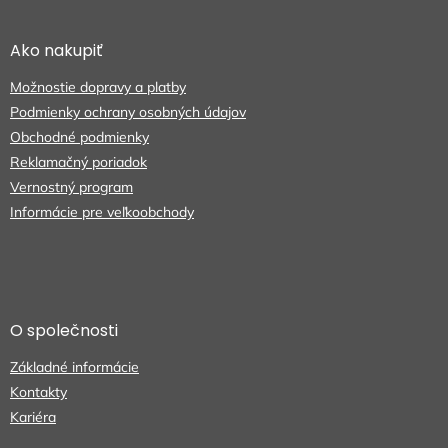
á
á
d
p
a
ä
Ako nakupiť
c
t
i
Možnostie dopravy a platby
i
e
e
p
Podmienky ochrany osobných údajov
r
Obchodné podmienky
v
Reklamačný poriadok
k
Vernostný program
y
v
Informácie pre veľkoobchody
ý
p
i
s
u
O společnosti
Základné informácie
Kontakty
Kariéra