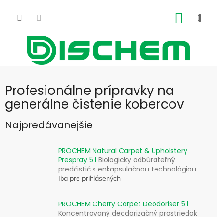
Prejsť
na
NÁKU
obsah
KOŠÍK
Profesionálne prípravky na
generálne čistenie kobercov
Najpredávanejšie
PROCHEM Natural Carpet & Upholstery
Prespray 5 l
Biologicky odbúrateľný
predčistič s enkapsulačnou technológiou
Iba pre prihlásených
PROCHEM Cherry Carpet Deodoriser 5 l
Koncentrovaný deodorizačný prostriedok