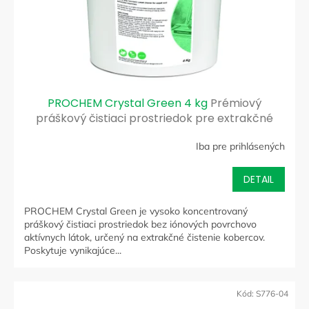
d
u
k
t
o
v
PROCHEM Crystal Green 4 kg
Prémiový
práškový čistiaci prostriedok pre extrakčné
čistenie kobercov
Iba pre prihlásených
DETAIL
PROCHEM Crystal Green je vysoko koncentrovaný
práškový čistiaci prostriedok bez iónových povrchovo
aktívnych látok, určený na extrakčné čistenie kobercov.
Poskytuje vynikajúce...
Kód:
S776-04