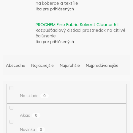
na koberce a textílie
Iba pre prihlásených
PROCHEM Fine Fabric Solvent Cleaner 5 l
Rozpúšťadlový čistiaci prostriedok na citlivé
čalúnenie
Iba pre prihlásených
R
a
Abecedne
Najlacnejšie
Najdrahšie
Najpredávanejšie
d
e
n
i
Na sklade
0
e
p
r
Akcia
0
o
d
u
Novinka
0