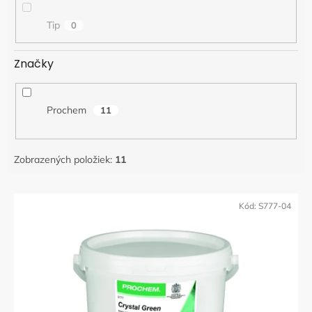
k
t
Tip
0
o
v
Značky
Prochem
11
Zobrazených položiek:
11
V
ý
Kód:
S777-04
p
i
s
p
r
o