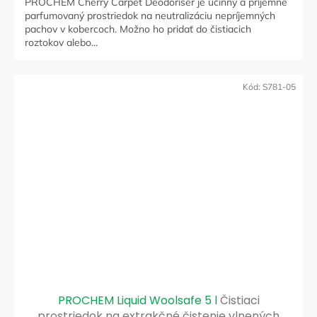
PROCHEM Cherry Carpet Deodoriser je účinný a príjemne
parfumovaný prostriedok na neutralizáciu nepríjemných
pachov v kobercoch. Možno ho pridať do čistiacich
roztokov alebo...
Kód:
S781-05
PROCHEM Liquid Woolsafe 5 l
Čistiaci
prostriedok na extrakčné čistenie vlnených