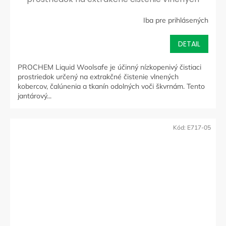
kobercov a čalúnenia
Iba pre prihlásených
DETAIL
PROCHEM Liquid Woolsafe je účinný nízkopenivý čistiaci
prostriedok určený na extrakčné čistenie vlnených
kobercov, čalúnenia a tkanín odolných voči škvrnám. Tento
jantárový...
Kód:
E717-05