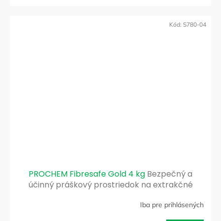
Kód:
S780-04
PROCHEM Fibresafe Gold 4 kg
Bezpečný a
účinný práškový prostriedok na extrakčné
čistenie kobercov a čalúnenia
Iba pre prihlásených