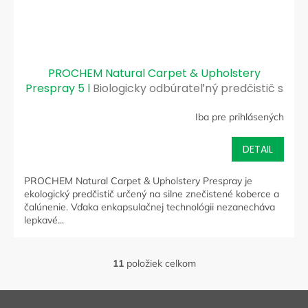
PROCHEM Natural Carpet & Upholstery
Prespray 5 l
Biologicky odbúrateľný predčistič s
enkapsulačnou technológiou
Iba pre prihlásených
DETAIL
PROCHEM Natural Carpet & Upholstery Prespray je
ekologický predčistič určený na silne znečistené koberce a
čalúnenie. Vďaka enkapsulačnej technológii nezanecháva
lepkavé...
11
položiek celkom
O
v
l
Z