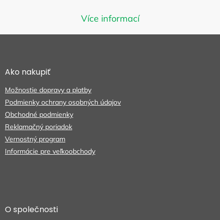
Môžete sa ale pozrieť na ostatné
Více informací
kategórie.
Z
á
p
SPÄŤ DO OBCHODU
ä
Ako nakupiť
t
Možnostie dopravy a platby
i
e
Podmienky ochrany osobných údajov
Obchodné podmienky
Reklamačný poriadok
Vernostný program
Informácie pre veľkoobchody
O společnosti