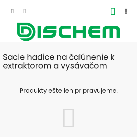
Prejsť
na
NÁKU
obsah
KOŠÍK
Sacie hadice na čalúnenie k
extraktorom a vysávačom
Produkty ešte len pripravujeme.