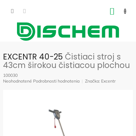
Prejsť
na
NÁKU
obsah
KOŠÍK
EXCENTR 40-25
Čistiaci stroj s
43cm širokou čistiacou plochou
100030
Priemerné
Neohodnotené
Podrobnosti hodnotenia
Značka:
Excentr
hodnotenie
produktu
je
0,0
z
5
hviezdičiek.