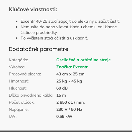
Kľúčové vlastnosti:
Excentr 40-25 stačí zapojiť do elektriny a začať čistiť.
Nemusíte do neho vlievať žiadnu chémiu ani žiadne
čistiace prostriedky.
Po vyčistení stačí očistiť a uskladniť.
Dodatočné parametre
Kategória
:
Oscilačné a orbitálne stroje
Výrobca
:
Značka:
Excentr
Pracovná plocha
:
43 cm x 25 cm
Hmotnosť
:
25 kg - 45 kg
Hlučnosť
:
60 dB
Dĺžka prívodného kábla
:
15 m
Počet otáčok
:
2 850 ot. / min.
Napájanie
:
230 V / 50 Hz
kW
:
0,55 kW