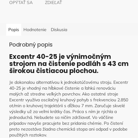
OPÝTAŤ SA
ZDIEĽAŤ
Popis
Hodnotenie
Diskusia
Podrobný popis
Excentr 40-25 je výnimočným
strojom na čistenie podláh s 43 cm
širokou čistiacou plochou.
Je dokonalou alternatívou k jednokotúčovému stroju. Excentr
40-25 je vhodný na hĺbkové čistenie a ľahkú renováciu
malých až stredne veľkých povrchov. Ako ostatné stroje
Excentr využíva oscilačný kruhový pohyb s frekvenciou 2.850
ot/min o kruhovej trajektórii s dĺžkou 7 mm. Zaručuje skvelé
výsledky už za veľmi krátky čas. Práca s ním je rýchla a
jednoduchá. Nebudete sa ničím zdržiavať. Vo väčšine
prípadov navyše pracujete bez pridania chémie. Po čistení
preto nezostáva žiadna chemická stopa ani odpad v podobe
použitých roztokov.