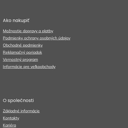
Z
á
p
ä
Ako nakupiť
t
Možnostie dopravy a platby
i
e
Podmienky ochrany osobných údajov
Obchodné podmienky
Reklamačný poriadok
Vernostný program
Informácie pre veľkoobchody
O společnosti
Základné informácie
Kontakty
Kariéra