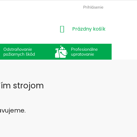
Prihlásenie
NÁKUPNÝ
Prázdny košík
KOŠÍK
Odstraňovanie
Profesionálne
požiarnych škôd
upratovanie
ím strojom
ravujeme.