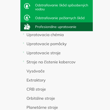
l
Odstraňovanie škôd spôsobených
vodou
Odstraňovanie požiarnych škôd
Profesionálne upratovanie
Upratovacia chémia
Upratovacie pomôcky
Upratovacie stroje
Stroje na čistenie kobercov
Vysávače
Extraktory
CRB stroje
Orbitálne stroje
Planetárne stroje