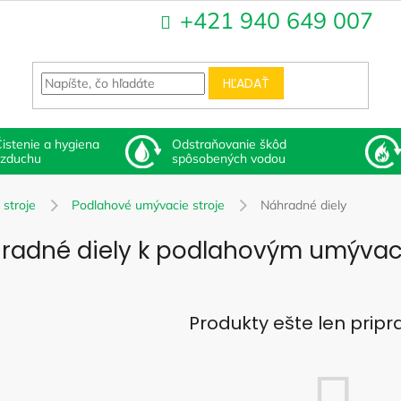
+421 940 649 007
HĽADAŤ
istenie a hygiena
Odstraňovanie škôd
vzduchu
spôsobených vodou
 stroje
Podlahové umývacie stroje
Náhradné diely
radné diely k podlahovým umývac
Produkty ešte len prip