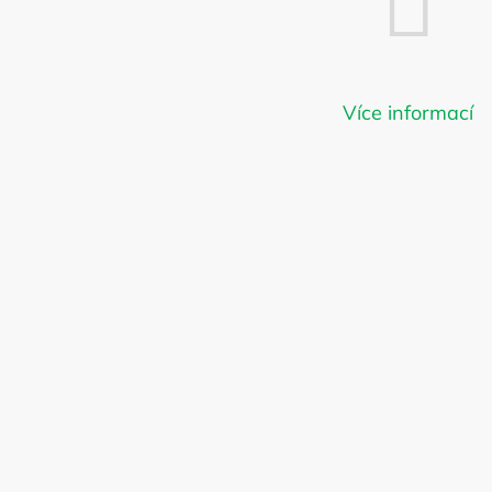
Môžete sa ale pozrieť na ost
Více informací
SPÄŤ DO OBCHODU