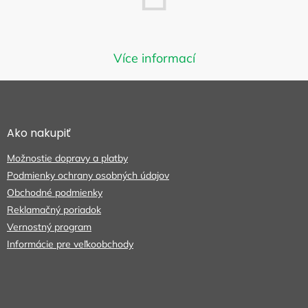
Môžete sa ale pozrieť na ostatné
Více informací
kategórie.
Z
á
p
SPÄŤ DO OBCHODU
ä
Ako nakupiť
t
Možnostie dopravy a platby
i
e
Podmienky ochrany osobných údajov
Obchodné podmienky
Reklamačný poriadok
Vernostný program
Informácie pre veľkoobchody