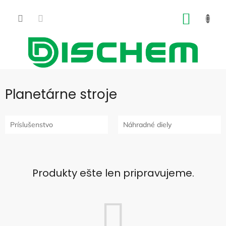
Prejsť
na
NÁKU
obsah
KOŠÍK
Planetárne stroje
Príslušenstvo
Náhradné diely
Produkty ešte len pripravujeme.