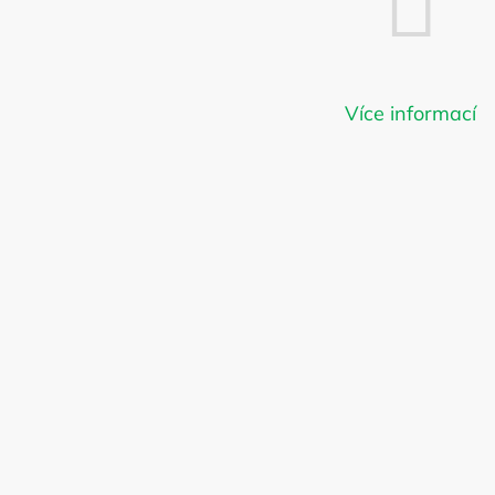
Môžete sa ale pozrieť na ost
Více informací
SPÄŤ DO OBCHODU