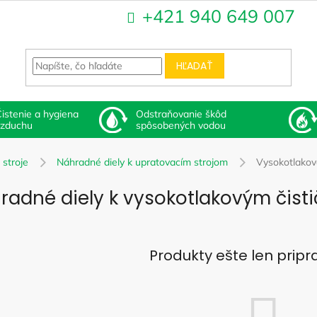
+421 940 649 007
HĽADAŤ
istenie a hygiena
Odstraňovanie škôd
vzduchu
spôsobených vodou
 stroje
Náhradné diely k upratovacím strojom
Vysokotlakové
radné diely k vysokotlakovým čist
Produkty ešte len prip