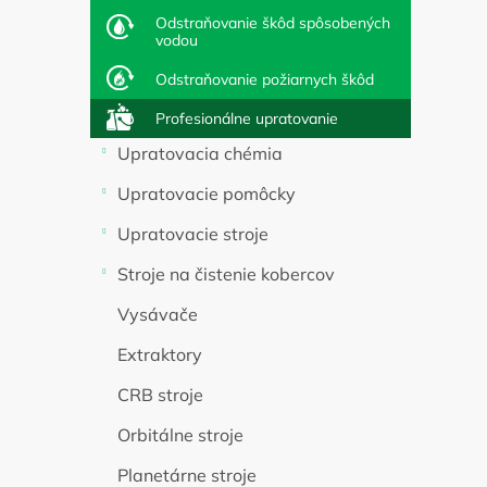
l
Odstraňovanie škôd spôsobených
vodou
Odstraňovanie požiarnych škôd
Profesionálne upratovanie
Upratovacia chémia
Upratovacie pomôcky
Upratovacie stroje
Stroje na čistenie kobercov
Vysávače
Extraktory
CRB stroje
Orbitálne stroje
Planetárne stroje