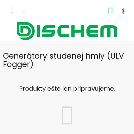
Prejsť
na
NÁKU
obsah
KOŠÍK
Generátory studenej hmly (ULV
Fogger)
Produkty ešte len pripravujeme.