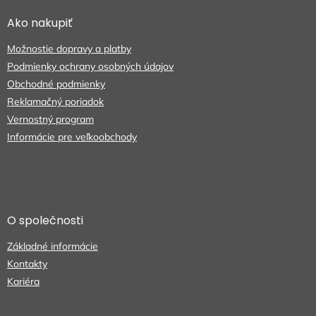
p
ä
Ako nakupiť
t
Možnostie dopravy a platby
i
e
Podmienky ochrany osobných údajov
Obchodné podmienky
Reklamačný poriadok
Vernostný program
Informácie pre veľkoobchody
O společnosti
Základné informácie
Kontakty
Kariéra