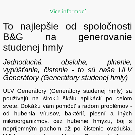
Môžete sa ale pozrieť na ostatné
Více informací
kategórie.
To najlepšie od spoločnosti
B&G na generovanie
SPÄŤ DO OBCHODU
studenej hmly
Jednoduchá obsluha, plnenie,
vypúšťanie, čistenie - to sú naše ULV
Generátory (Generátory studenej hmly)
ULV Generátory (Generátory studenej hmly) sa
používajú na širokú škálu aplikácií po celom
svete. Dokážu vám pomôcť s radom problémov -
od hubenia vírusov, baktérií, plesní a iných
mikroorganizmov, cez hubenie hmyzu, boj s
nepríjemným pachom až po čistenie ovzdušia.