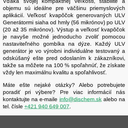
Vďaka svojej kompaktnej veľkosti, stabilite a
objemu sú ideálne pre väčšinu priemyslových
aplikácií. Veľkosť kvapôčok generovaných ULV
Generátormi siaha od hmly (56 mikrónov) po ULV
(20 až 35 mikrónov). Výstup a veľkosť kvapôčok
je navyše možné jednoducho zvoliť pomocou
nastaviteľného gombíka na dýze. Každý ULV
generátor je vo výrobni individuálne testovaný a
odskúšaný ešte pred odoslaním k zákazníkovi,
takže sa môžete na 100 % spoľahnúť, že získate
vždy len maximálnu kvalitu a spoľahlivosť.
Máte ešte nejaké otázky? Alebo potrebujete
poradiť pri výbere? Pre viac informácií nás
kontaktujte na e-maile
info@dischem.sk
alebo na
tel. čísle
+421 940 649 007
.
Z
á