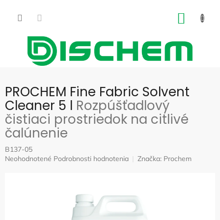
Prejsť
na
NÁKU
obsah
KOŠÍK
PROCHEM Fine Fabric Solvent
Cleaner 5 l
Rozpúšťadlový
čistiaci prostriedok na citlivé
čalúnenie
B137-05
Priemerné
Neohodnotené
Podrobnosti hodnotenia
Značka:
Prochem
hodnotenie
produktu
je
0,0
z
5