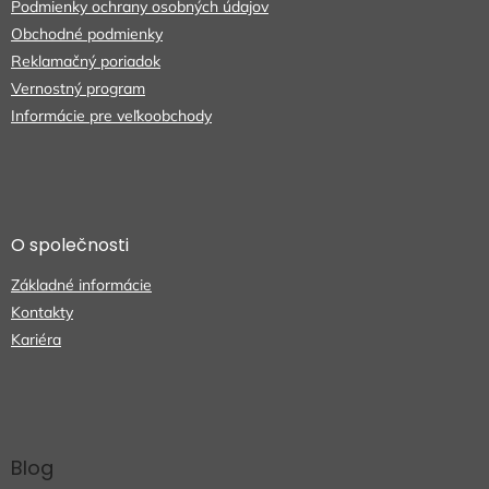
e
Podmienky ochrany osobných údajov
Obchodné podmienky
Reklamačný poriadok
Vernostný program
Informácie pre veľkoobchody
O společnosti
Základné informácie
Kontakty
Kariéra
Blog