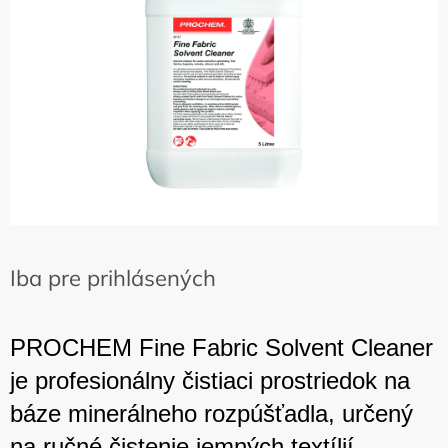
hviezdičiek.
Iba pre prihlásených
PROCHEM Fine Fabric Solvent Cleaner
je profesionálny čistiaci prostriedok na
báze minerálneho rozpúšťadla, určený
na ručné čistenie jemných textílií