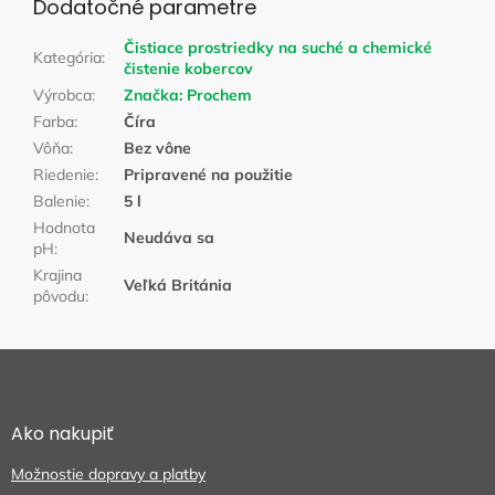
Dodatočné parametre
Čistiace prostriedky na suché a chemické
Kategória
:
čistenie kobercov
Výrobca
:
Značka:
Prochem
Farba
:
Číra
Vôňa
:
Bez vône
Riedenie
:
Pripravené na použitie
Balenie
:
5 l
Hodnota
Neudáva sa
pH
:
Krajina
Veľká Británia
pôvodu
:
Z
á
p
ä
Ako nakupiť
t
Možnostie dopravy a platby
i