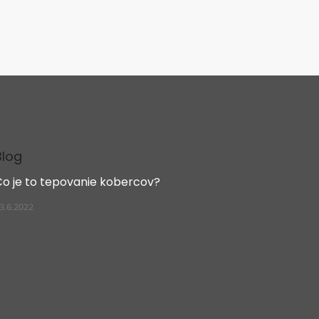
Blog
Čo je to tepovanie kobercov?
3.6.2022