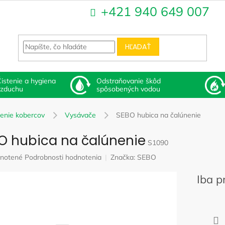
+421 940 649 007
HĽADAŤ
istenie a hygiena
Odstraňovanie škôd
vzduchu
spôsobených vodou
tenie kobercov
Vysávače
SEBO hubica na čalúnenie
O hubica na čalúnenie
S1090
rné
notené
Podrobnosti hodnotenia
Značka:
SEBO
nie
u
Iba p
iek.