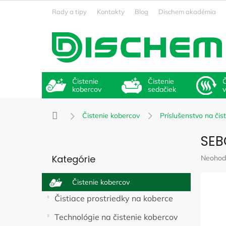
Prejsť
Rady a tipy
Kontakty
Blog
Dischem akadémia
na
obsah
Čistenie
Čistenie
Č
kobercov
sedačiek
Domov
Čistenie kobercov
Príslušenstvo na čis
B
SEB
o
Preskočiť
č
Kategórie
Prieme
Neohod
kategórie
n
hodnote
ý
produkt
Čistenie kobercov
p
je
a
0,0
Čistiace prostriedky na koberce
z
n
5
Technológie na čistenie kobercov
e
hviezdič