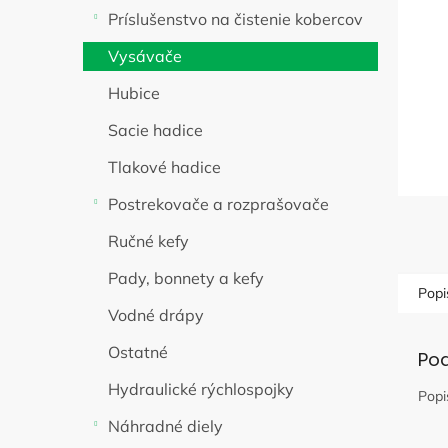
l
Príslušenstvo na čistenie kobercov
Vysávače
Hubice
Sacie hadice
Tlakové hadice
Postrekovače a rozprašovače
Ručné kefy
Pady, bonnety a kefy
Popi
Vodné drápy
Ostatné
Po
Hydraulické rýchlospojky
Popi
Náhradné diely