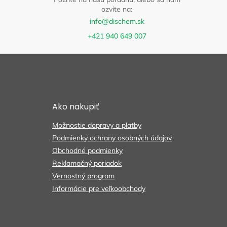
ozvite na:
info@dischem.sk
+421 940 649 007
Z
á
p
ä
t
Ako nakupiť
i
e
Možnostie dopravy a platby
Podmienky ochrany osobných údajov
Obchodné podmienky
Reklamačný poriadok
Vernostný program
Informácie pre veľkoobchody