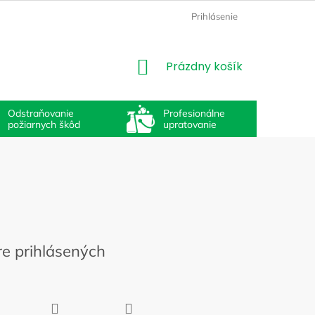
Prihlásenie
NÁKUPNÝ
Prázdny košík
KOŠÍK
Odstraňovanie
Profesionálne
požiarnych škôd
upratovanie
re prihlásených