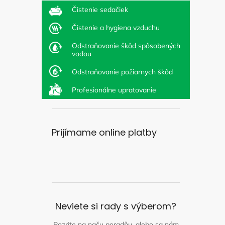
Čistenie sedačiek
Čistenie a hygiena vzduchu
Odstraňovanie škôd spôsobených
vodou
Odstraňovanie požiarnych škôd
Profesionálne upratovanie
Prijímame online platby
Neviete si rady s výberom?
Pozrite na našu poradňu, alebo sa nám